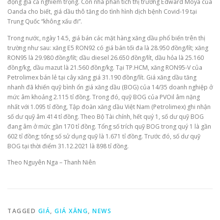
động giá cả nghiêm trọng. Còn nhà phân tích thị trường Edward Moya của
Oanda cho biết, giá dầu thô tăng do tình hình dịch bệnh Covid-19 tại
Trung Quốc “không xấu đi”.
Trong nước, ngày 14.5, giá bán các mặt hàng xăng dầu phổ biến trên thị
trường như sau: xăng E5 RON92 có giá bán tối đa là 28.950 đồng/lít; xăng
RON95 là 29.980 đồng/lít; dầu diesel 26.650 đồng/lít, dầu hỏa là 25.160
đồng/kg, dầu mazut là 21.560 đồng/kg. Tại TP.HCM, xăng RON95-V của
Petrolimex bán lẻ tại cây xăng giá 31.190 đồng/lít. Giá xăng dầu tăng
nhanh đã khiến quỹ bình ổn giá xăng dầu (BOG) của 14/35 doanh nghiệp ở
mức âm khoảng 2.115 tỉ đồng. Trong đó, quỹ BOG của PVOil âm nặng
nhất với 1.095 tỉ đồng, Tập đoàn xăng dầu Việt Nam (Petrolimex) ghi nhận
số dư quỹ âm 414 tỉ đồng. Theo Bộ Tài chính, hết quý 1, số dư quỹ BOG
đang âm ở mức gần 170 tỉ đồng. Tổng số trích quỹ BOG trong quý 1 là gần
602 tỉ đồng; tổng số sử dụng quỹ là 1.671 tỉ đồng. Trước đó, số dư quỹ
BOG tại thời điểm 31.12.2021 là 898 tỉ đồng.
Theo Nguyên Nga – Thanh Niên
TAGGED
GIÁ
,
GIÁ XĂNG
,
NEWS