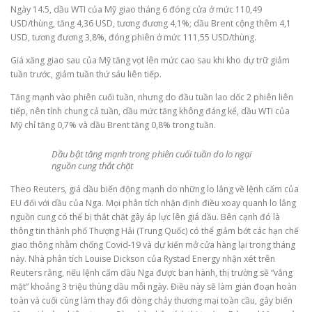
Ngày 14.5, dầu WTI của Mỹ giao tháng 6 đóng cửa ở mức 110,49
USD/thùng, tăng 4,36 USD, tương đương 4,1%; dầu Brent cộng thêm 4,1
USD, tương đương 3,8%, đóng phiên ở mức 111,55 USD/thùng.
Giá xăng giao sau của Mỹ tăng vọt lên mức cao sau khi kho dự trữ giảm
tuần trước, giảm tuần thứ sáu liên tiếp.
Tăng mạnh vào phiên cuối tuần, nhưng do đầu tuần lao dốc 2 phiên liên
tiếp, nên tính chung cả tuần, dầu mức tăng không đáng kể, dầu WTI của
Mỹ chỉ tăng 0,7% và dầu Brent tăng 0,8% trong tuần.
Dầu bật tăng mạnh trong phiên cuối tuần do lo ngại
nguồn cung thắt chặt
Theo Reuters, giá dầu biến động mạnh do những lo lắng về lệnh cấm của
EU đối với dầu của Nga. Mọi phân tích nhận định điều xoay quanh lo lắng
nguồn cung có thể bị thắt chặt gây áp lực lên giá dầu. Bên cạnh đó là
thông tin thành phố Thượng Hải (Trung Quốc) có thể giảm bớt các hạn chế
giao thông nhằm chống Covid-19 và dự kiến mở cửa hàng lại trong tháng
này. Nhà phân tích Louise Dickson của Rystad Energy nhận xét trên
Reuters rằng, nếu lệnh cấm dầu Nga được ban hành, thị trường sẽ “vắng
mặt” khoảng 3 triệu thùng dầu mỗi ngày. Điều này sẽ làm gián đoạn hoàn
toàn và cuối cùng làm thay đổi dòng chảy thương mại toàn cầu, gây biến