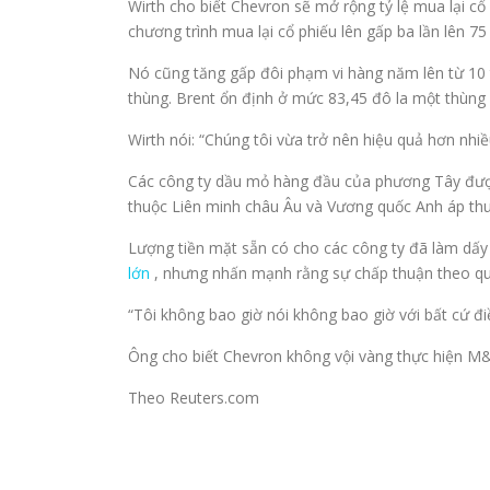
Wirth cho biết Chevron sẽ mở rộng tỷ lệ mua lại c
chương trình mua lại cổ phiếu lên gấp ba lần lên 7
Nó cũng tăng gấp đôi phạm vi hàng năm lên từ 10 t
thùng. Brent ổn định ở mức 83,45 đô la một thùng 
Wirth nói: “Chúng tôi vừa trở nên hiệu quả hơn nhiề
Các công ty dầu mỏ hàng đầu của phương Tây được
thuộc Liên minh châu Âu và Vương quốc Anh áp thuế
Lượng tiền mặt sẵn có cho các công ty đã làm dấy 
lớn
, nhưng nhấn mạnh rằng sự chấp thuận theo quy 
“Tôi không bao giờ nói không bao giờ với bất cứ điề
Ông cho biết Chevron không vội vàng thực hiện M&A
Theo Reuters.com