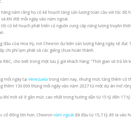
c.
ình hàng năm rằng họ có kế hoạch tăng sản lượng toàn cầu với tốc đ
 và khí đốt mỗi ngày vào năm ngoái.
 tôi có kế hoạch phát triển cả nguồn cung cấp năng lượng truyền thố
àn.
g đầu của Hoa Kỳ, nơi Chevron dự kiến ​​sản lượng hàng ngày sẽ đạt
ấp chi phí lạm phát và các giếng chưa hoàn thành.
 RBC, cho biết trong một lưu ý gửi khách hàng: “Thời gian sẽ trả lời 
ng mỗi ngày tại
Venezuela
trong năm nay, nhưng mức tăng thêm có thể 
ợng thêm 130.000 thùng mỗi ngày vào năm 2027 từ một dự án mở rộng
ầu khí mới sẽ ở gần mức cao nhất trong hướng dẫn từ 15 tỷ đến 17 tỷ
các cổ đông lớn hơn. Chevron
năm ngoái
đã đầu tư 15,7 tỷ đô la vào ho