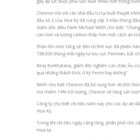
gây áp lực buộc phải sản xuất nhiều hơn trong nướ
Chevron nói với các nhà đầu tư tại buổi thuyết tr
dầu số 2 của Hoa Kỳ đã cung cấp 3 triệu thùng dầu
Giám đốc điều hành Michael Wirth cho biết: “Chúng
cao hơn và lượng carbon thấp hơn một cách an to
Phần lớn mức tăng sẽ đến từ lĩnh vực đá phiến hàn
738.000 thùng mỗi ngày từ lưu vực Permian, bất ch
Biraj Borkhataria, giám đốc nghiên cứu châu Âu của
qua những thách thức ở kỷ Permi hay không”.
Wirth cho biết Chevron đã bổ sung hơn 40.000 thù
nơi chiếm 14% trữ lượng, Chevron sẽ tăng sản lư
Công ty cho biết chi tiêu năm nay cho các dự án d
Hoa Kỳ.
Trong khi chi tiêu ngày càng tăng, phân phối cho 
mua lại.