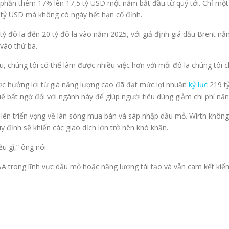
ổ phần thêm 17% lên 17,5 tỷ USD một năm bắt đầu từ quý tới. Chỉ mộ
5 tỷ USD mà không có ngày hết hạn cố định.
ỷ đô la đến 20 tỷ đô la vào năm 2025, với giả định giá dầu Brent n
vào thứ ba.
u, chúng tôi có thể làm được nhiều việc hơn với mỗi đô la chúng tôi ch
 hưởng lợi từ giá năng lượng cao đã đạt mức lợi nhuận
kỷ lục
219 tỷ
 bất ngờ đối với ngành này để giúp người tiêu dùng giảm chi phí năn
lên triển vọng về làn sóng mua bán và sáp nhập dầu mỏ. Wirth không
định sẽ khiến các giao dịch lớn trở nên khó khăn.
u gì,” ông nói.
 trong lĩnh vực dầu mỏ hoặc năng lượng tái tạo và vẫn cam kết kiểm 